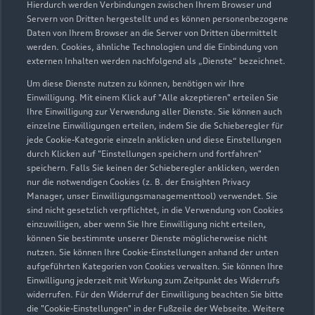
Hierdurch werden Verbindungen zwischen Ihrem Browser und
Servern von Dritten hergestellt und es können personenbezogene
Daten von Ihrem Browser an die Server von Dritten übermittelt
Wir beraten Sie gerne
werden. Cookies, ähnliche Technologien und die Einbindung von
externen Inhalten werden nachfolgend als „Dienste“ bezeichnet.
Hier finden Sie die passenden Ansprechpartnerinnen
Um diese Dienste nutzen zu können, benötigen wir Ihre
und Ansprechpartner.
Einwilligung. Mit einem Klick auf "Alle akzeptieren" erteilen Sie
Ihre Einwilligung zur Verwendung aller Dienste. Sie können auch
einzelne Einwilligungen erteilen, indem Sie die Schieberegler für
Zur Teamübersicht
jede Cookie-Kategorie einzeln anklicken und diese Einstellungen
durch Klicken auf "Einstellungen speichern und fortfahren"
speichern. Falls Sie keinen der Schieberegler anklicken, werden
nur die notwendigen Cookies (z. B. der Ensighten Privacy
Manager, unser Einwilligungsmanagementtool) verwendet. Sie
sind nicht gesetzlich verpflichtet, in die Verwendung von Cookies
einzuwilligen, aber wenn Sie Ihre Einwilligung nicht erteilen,
können Sie bestimmte unserer Dienste möglicherweise nicht
nutzen. Sie können Ihre Cookie-Einstellungen anhand der unten
Serviceberater kontaktieren
aufgeführten Kategorien von Cookies verwalten. Sie können Ihre
Einwilligung jederzeit mit Wirkung zum Zeitpunkt des Widerrufs
widerrufen. Für den Widerruf der Einwilligung beachten Sie bitte
die "Cookie-Einstellungen" in der Fußzeile der Webseite. Weitere